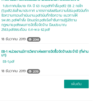
1.ประกาศนโยบาย ITA ปี 63 กง.pdf
1คำสั่ง.pdf
2 EB 2 กลไก
(1).pdf
2.ส่งสำเนาประกาศ มาตรการส่งเสริมความโปร่ง.pdf
2บันทึก
ข้อความกรอบดำเนินงาน.pdf
3บันทึกข้อความ แนวทางให้
รพ.สต..pdf
4คำสั่ง ปิดบอร์ด.pdf
แจ้งกำชับการปฏิบัติตาม
กฎหมาย.pdf
แผนการจัดซื้อจัดจ้าง ปีงบประมาณ
2563.pdf
สขร.เดือน ต.ค-พ.ย 62.pdf
18 ธันวาคม 2019
2044
EB-1 หน่วยงานมีการวิเคราะห์ผลการจัดซื้อจัดจ้างประจำปี (ที่ผ่าน
มา)
EB-1.pdf
18 ธันวาคม 2019
2019
เพิ่มเติม