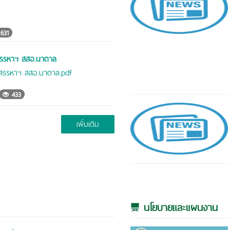
631
สรรหาฯ สสอ.นาตาล
รสรรหาฯ สสอ.นาตาล.pdf
433
เพิ่มเติม
นโยบายและแผนงาน