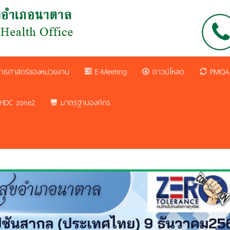
ทธศาสตร์ของหน่วยงาน
E-Meeting
ดาวน์โหลด
PMQA
HDC zone2
มาตรฐานองค์กร