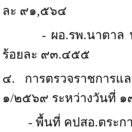
ละ
๙๑,๕๖๔
-
ผอ.รพ.นาตาล
ร้อยละ
๙๓.๔๕๕
๔.
การตรวจราชการแล
๑/๒๕๖๙
ระหว่างวันที่
๑
-
พื้นที่
คปสอ.ตระกา