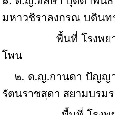
๑.
ด.ญ.อลิษา
บุดดาพันธ์
มหาวชิราลงกรณ
บดินท
พื้นที่
โรงพย
โพน
๒.
ด.ญ.กานดา
ปัญญา
รัตนราชสุดา
สยามบรมรา
พื้นที่
โรงพย