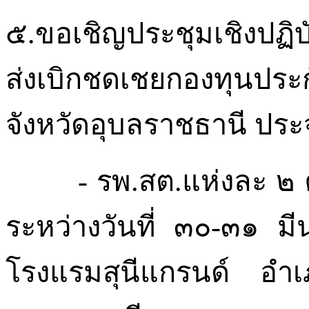
๕.ขอเชิญประชุมเชิงปฏิ
ส่งเบิกชดเชยกองทุนประ
จังหวัดอุบลราชธานี
ประ
-
รพ.
สต.แห่งละ
๒
ระหว่างวันที่
๓๐-๓๑
มี
โรงแรมสุนีแกรนด์
อำเ