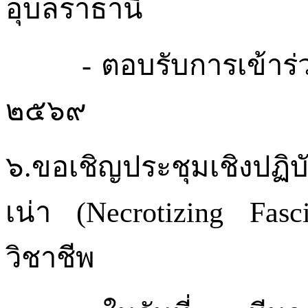
อุบลราธานี
-
ตอบรับการเข้าร
๒๕๖๙
๖.ขอเชิญประชุมเชิงปฏิบั
เน่า (Necrotizing
Fasc
วิชาชีพ