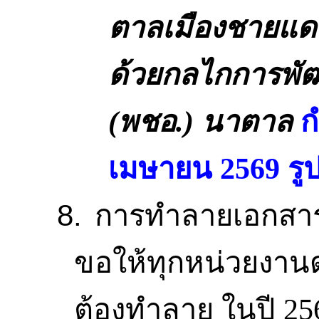
ตาลเมืองชายแ
ด้วยกลไกการพั
(
พชอ
.)
นาตาล
ก
เมษายน
2569
รู
8.
การทําลายเอกสา
ขอให้ทุกหน่วยงานด
ต้องทําลาย
ในปี
25