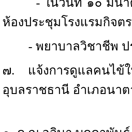
-
ในวันที่
๑๐
มีน
ห้องประชุมโรงแรมกิจตร
-
พยาบาลวิชาชีพ
ป
๗.
แจ้งการดูแลคนไข้
อุบลราชธานี
อำเภอนาต