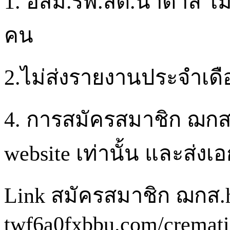
1.
อสม.รพ.
สต.นาตาล
ไม่
คน
2.ไม่ส่งรายงานประจำเด
4.
การสมัครสมาชิก
ฌกส
website
เท่านั้น
และส่งเอ
Link
สมัครสมาชิก
ฌกส.h
twf6a0fxbbu.com/crematio