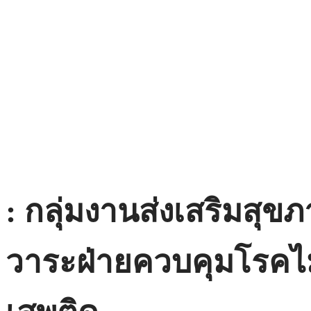
:
กลุ่มงานส่งเสริมสุข
วาระฝ่ายควบคุมโรคไม