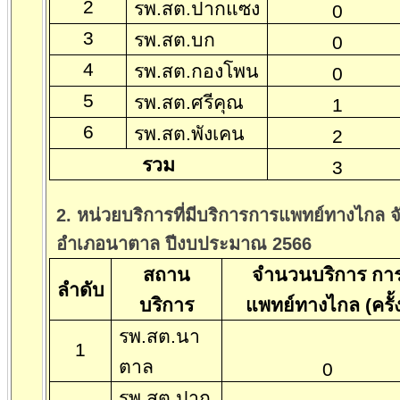
2
รพ.สต.ปากแซง
0
3
รพ.สต.บก
0
4
รพ.สต.กองโพน
0
5
รพ.สต.ศรีคุณ
1
6
รพ.สต.พังเคน
2
รวม
3
2. หน่วยบริการที่มีบริการการแพทย์ทางไกล จ
อำเภอนาตาล ปีงบประมาณ
2566
สถาน
จำนวนบริการ กา
ลำดับ
บริการ
แพทย์ทางไกล (ครั้
รพ.สต.นา
1
ตาล
0
รพ.สต.ปาก