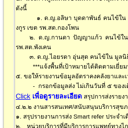
ดังนี้
๑. ด.ญ.อลิษา บุดดาพันธ์ คนไข้ใน
งกูร เขต รพ.สต.กองโพน
๒. ด.ญ.กานดา ปัญญาแก้ว คนไข้ใน
รพ.สต.พังเคน
๓. ด.ญ.ไอยรดา อุ่นสุด คนไข้ใน มูลน
***
แจ้งพื้นที่เป้าหมายได้ติดตามเยี่
๕. ขอให้รายงานข้อมูลอัตราคงคลังยาและเว
-
กรอกข้อมูลส่ง ไม่เกินวันที่ ๕ ของ
Click
เพื่อดูรายละเอียด
สรุปการส่งรายงา
๔.๒.๒ งานสารสนเทศ
/
สนับสนุนบริการสุข
๑. สรุปรายงานการส่ง
Smart refer
ประจำเด
๒. หน่วยบริการที่มีบริการการแพทย์ทา