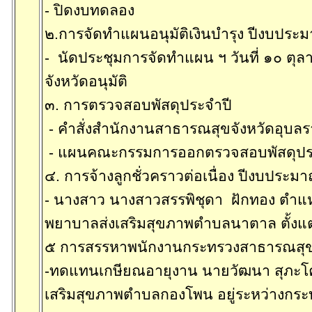
-
ปิดงบทดลอง
๒.การจัดทำแผนอนุมัติเงินบำรุง ปีงบปร
-
นัดประชุมการจัดทำแผน ฯ วันที่ ๑๐ ต
จังหวัดอนุมัติ
๓. การตรวจสอบพัสดุประจำปี
-
คำสั่งสำนักงานสาธารณสุขจังหวัดอุบล
-
แผนคณะกรรมการออกตรวจสอบพัสดุประจ
๔. การจ้างลูกชั่วคราวต่อเนื่อง ปีงบประ
-
นางสาว นางสาวสรรพิชุดา
ฝักทอง ตำแหน
พยาบาลส่งเสริมสุขภาพตำบลนาตาล ตั้งแต
๕ การสรรหาพนักงานกระทรวงสาธารณสุขท
-ทดแทนเกษียณอายุงาน นายวัฒนา สุภะโค
เสริมสุขภาพตำบลกองโพน อยู่ระหว่างกร