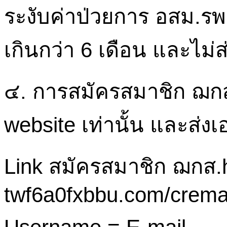
ระงับค่าป่วยการ
อสม.รพ
เกินกว่า
6
เดือน
และไม่ส
๔.
การสมัครสมาชิก
ฌก
website
เท่านั้น
และส่งเ
Link
สมัครสมาชิก
ฌกส.h
twf6a0fxbbu.com/cremat