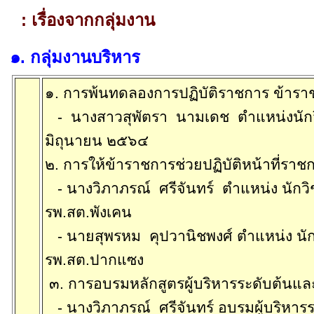
:
เรื่องจากกลุ่มงาน
๑
.
กลุ่มงานบริหาร
๑
.
การพ้นทดลองการปฏิบัติราชการ ข้าร
-
นางสาว
สุพัต
รา
นามเดช
ตำแหน่งนัก
มิถุนายน ๒๕๖๔
๒. การให้ข้าราชการช่วยปฏิบัติหน้าที่ร
-
นางวิภาภรณ์
ศรีจันทร์
ตำแหน่ง นัก
รพ.สต.พังเคน
-
นายสุพรหม
คุปวา
นิช
พงศ์
ตำแหน่ง นั
รพ.สต.ปากแซง
๓. การอบรมหลักสูตรผู้บริหารระดับต้นแ
-
นางวิภาภรณ์
ศรีจันทร์
อบรมผู้บริหาร