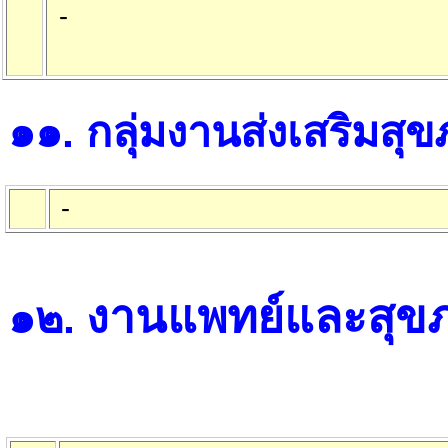
-
๑๑
.
กลุ่มงานส่งเสริมสุ
-
งานแพทย์และสุข
๑๒
.