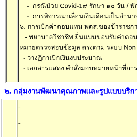
-
กรณีป่วย
Covid-1
๙ รักษา ๑๐ วัน
/
พัก
-
การพิจารณาเลื่อนเงินเดือนเป็นอำนาจ 
๖. การเบิกค่าตอบแทน พตส.ของข้าราชก
-
พยาบาลวิชาชีพ ยื่นแบบขอบรับค่าตอบ
หมายตรวจสอบข้อมูล ตรงตาม ระบบ
No
-
วาง
ฏี
กาเบิกเงินงบประมาณ
-
เอกสารแสดง คำสั่งมอบหมายหน้าที่กา
๒
.
กลุ่มงานพัฒนาคุณภาพและรูปแบบบริก