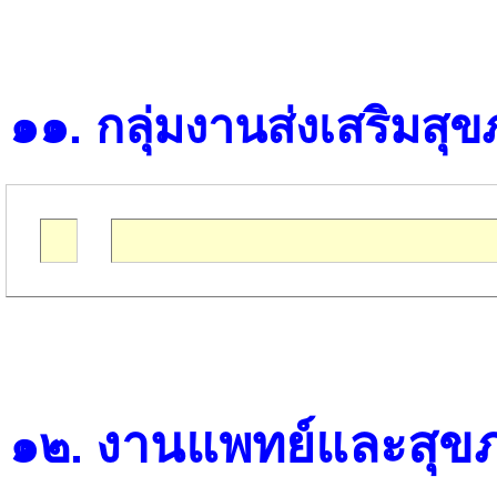
๑๑
.
กลุ่มงานส่งเสริมสุ
งานแพทย์และสุข
๑๒
.